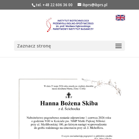
tel. +48 22 606 36 00
ibprs@ibprs.pl
Zaznacz stronę