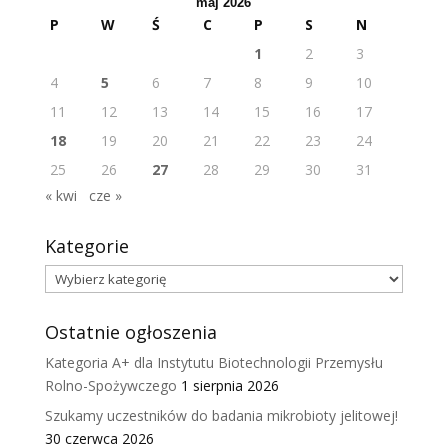
maj 2026
P
W
Ś
C
P
S
N
1
2
3
4
5
6
7
8
9
10
11
12
13
14
15
16
17
18
19
20
21
22
23
24
25
26
27
28
29
30
31
« kwi
cze »
Kategorie
Kategorie
Ostatnie ogłoszenia
Kategoria A+ dla Instytutu Biotechnologii Przemysłu
Rolno-Spożywczego
1 sierpnia 2026
Szukamy uczestników do badania mikrobioty jelitowej!
30 czerwca 2026