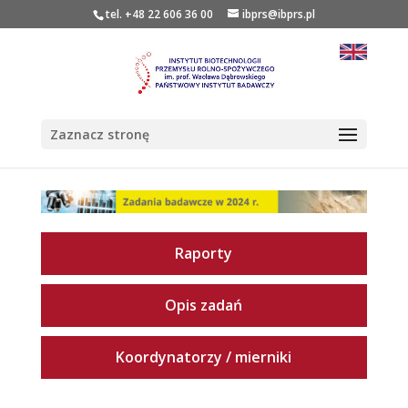
tel. +48 22 606 36 00
ibprs@ibprs.pl
Zaznacz stronę
Raporty
Opis zadań
Koordynatorzy / mierniki