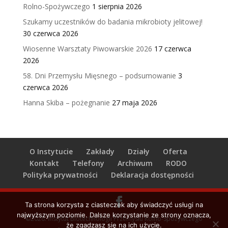
Rolno-Spożywczego
1 sierpnia 2026
Szukamy uczestników do badania mikrobioty jelitowej!
30 czerwca 2026
Wiosenne Warsztaty Piwowarskie 2026
17 czerwca
2026
58. Dni Przemysłu Mięsnego – podsumowanie
3
czerwca 2026
Hanna Skiba – pożegnanie
27 maja 2026
O Instytucie
Zakłady
Działy
Oferta
Kontakt
Telefony
Archiwum
RODO
Polityka prywatności
Deklaracja dostępności
Ta strona korzysta z ciasteczek aby świadczyć usługi na
najwyższym poziomie. Dalsze korzystanie ze strony oznacza,
©2026. Instytut Biotechnologii Przemysłu Rolno-Spożywczego
że zgadzasz się na ich użycie.