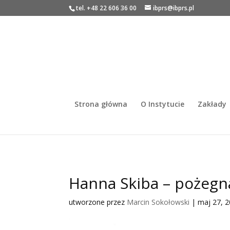
tel. +48 22 606 36 00
ibprs@ibprs.pl
Strona główna
O Instytucie
Zakłady
Hanna Skiba – pożegn
utworzone przez
Marcin Sokołowski
|
maj 27, 