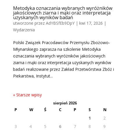
Metodyka oznaczania wybranych wyróżników
jakościowych ziarna i mąki oraz interpretacja
uzyskanych wyników badań
utworzone przez
AdYBSfEb9DpY
|
kwi 17, 2026
|
Wydarzenia
Polski Związek Pracodawców Przemysłu Zbożowo-
Młynarskiego zaprasza na szkolenie Metodyka
oznaczania wybranych wyróżników jakościowych
ziarna i mąki oraz interpretacja uzyskanych wyników
badań realizowane przez Zakład Przetwórstwa Zbóż i
Piekarstwa, Instytut...
« Starsze wpisy
sierpień 2026
P
W
Ś
C
P
S
N
1
2
3
4
5
6
7
8
9