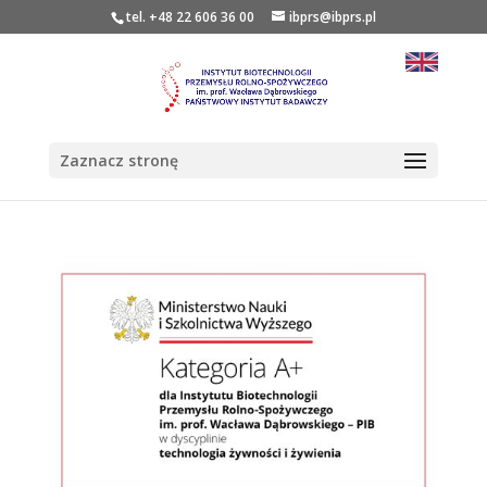
tel. +48 22 606 36 00
ibprs@ibprs.pl
Zaznacz stronę