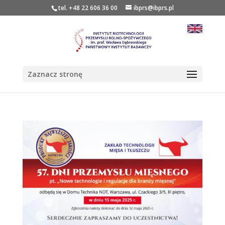
tel. +48 22 606 36 00
ibprs@ibprs.pl
Zaznacz stronę