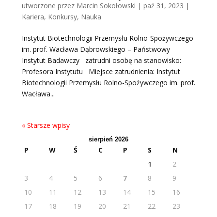
utworzone przez
Marcin Sokołowski
|
paź 31, 2023
|
Kariera
,
Konkursy
,
Nauka
Instytut Biotechnologii Przemysłu Rolno-Spożywczego
im. prof. Wacława Dąbrowskiego – Państwowy
Instytut Badawczy zatrudni osobę na stanowisko:
Profesora Instytutu Miejsce zatrudnienia: Instytut
Biotechnologii Przemysłu Rolno-Spożywczego im. prof.
Wacława...
« Starsze wpisy
sierpień 2026
P
W
Ś
C
P
S
N
1
2
3
4
5
6
7
8
9
10
11
12
13
14
15
16
17
18
19
20
21
22
23