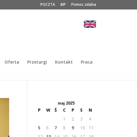
POCZTA
BIP
Pomoc zdalna
Oferta
Przetargi
Kontakt
Praca
maj 2025
P
W
Ś
C
P
S
N
1
2
3
4
5
6
7
8
9
10
11
12
13
14
15
16
17
18