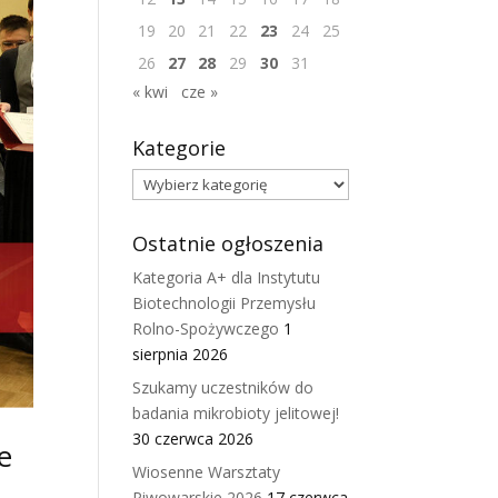
19
20
21
22
23
24
25
26
27
28
29
30
31
« kwi
cze »
Kategorie
Kategorie
Ostatnie ogłoszenia
Kategoria A+ dla Instytutu
Biotechnologii Przemysłu
Rolno-Spożywczego
1
sierpnia 2026
Szukamy uczestników do
badania mikrobioty jelitowej!
30 czerwca 2026
e
Wiosenne Warsztaty
Piwowarskie 2026
17 czerwca