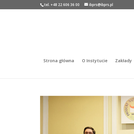
tel. +48 22 606 36 00
ibprs@ibprs.pl
Strona główna
O Instytucie
Zakłady