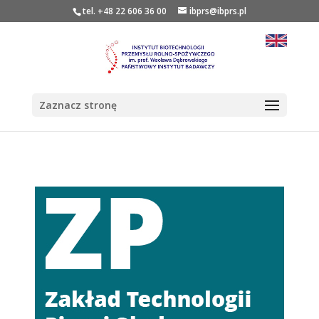
tel. +48 22 606 36 00
ibprs@ibprs.pl
Zaznacz stronę