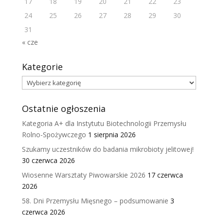
17
18
19
20
21
22
23
24
25
26
27
28
29
30
31
« cze
Kategorie
Kategorie
Ostatnie ogłoszenia
Kategoria A+ dla Instytutu Biotechnologii Przemysłu
Rolno-Spożywczego
1 sierpnia 2026
Szukamy uczestników do badania mikrobioty jelitowej!
30 czerwca 2026
Wiosenne Warsztaty Piwowarskie 2026
17 czerwca
2026
58. Dni Przemysłu Mięsnego – podsumowanie
3
czerwca 2026