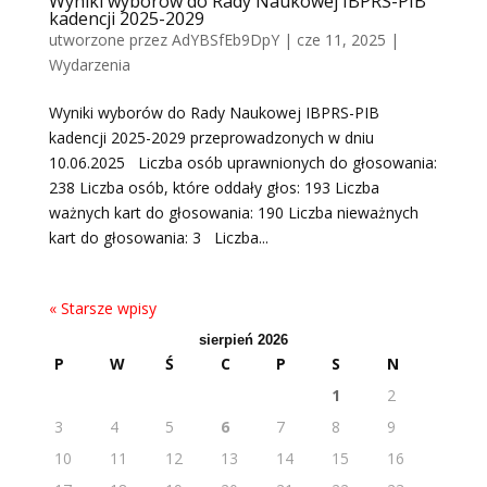
Wyniki wyborów do Rady Naukowej IBPRS-PIB
kadencji 2025-2029
utworzone przez
AdYBSfEb9DpY
|
cze 11, 2025
|
Wydarzenia
Wyniki wyborów do Rady Naukowej IBPRS-PIB
kadencji 2025-2029 przeprowadzonych w dniu
10.06.2025 Liczba osób uprawnionych do głosowania:
238 Liczba osób, które oddały głos: 193 Liczba
ważnych kart do głosowania: 190 Liczba nieważnych
kart do głosowania: 3 Liczba...
« Starsze wpisy
sierpień 2026
P
W
Ś
C
P
S
N
1
2
3
4
5
6
7
8
9
10
11
12
13
14
15
16