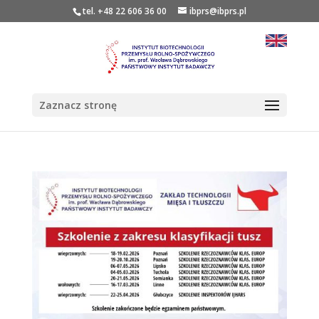
tel. +48 22 606 36 00
ibprs@ibprs.pl
Zaznacz stronę