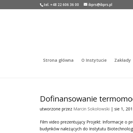
tel. +48 22 606 36 00
ibprs@ibprs.pl
Strona główna
O Instytucie
Zakłady
Dofinansowanie termomod
utworzone przez
Marcin Sokołowski
|
sie 1, 20
Film video prezentujący Projekt: Informacje o p
budynków należących do Instytutu Biotechnolo