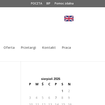
POCZTA
BIP
Pomoc zdalna
Oferta
Przetargi
Kontakt
Praca
sierpień 2026
P
W
Ś
C
P
S
N
1
2
3
4
5
6
7
8
9
10
11
12
13
14
15
16