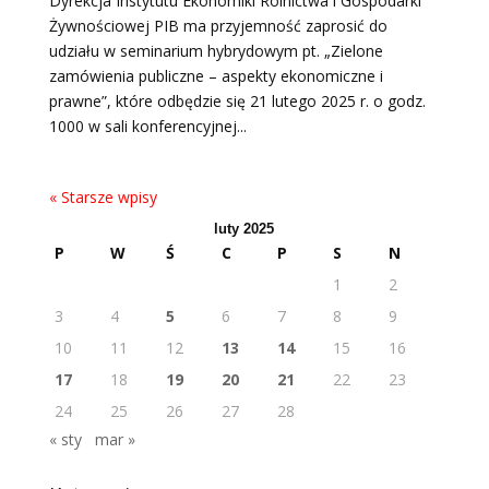
Dyrekcja Instytutu Ekonomiki Rolnictwa i Gospodarki
Żywnościowej PIB ma przyjemność zaprosić do
udziału w seminarium hybrydowym pt. „Zielone
zamówienia publiczne – aspekty ekonomiczne i
prawne”, które odbędzie się 21 lutego 2025 r. o godz.
1000 w sali konferencyjnej...
« Starsze wpisy
luty 2025
P
W
Ś
C
P
S
N
1
2
3
4
5
6
7
8
9
10
11
12
13
14
15
16
17
18
19
20
21
22
23
24
25
26
27
28
« sty
mar »