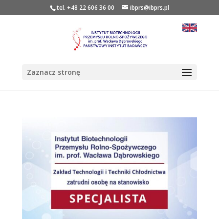
tel. +48 22 606 36 00
ibprs@ibprs.pl
Zaznacz stronę