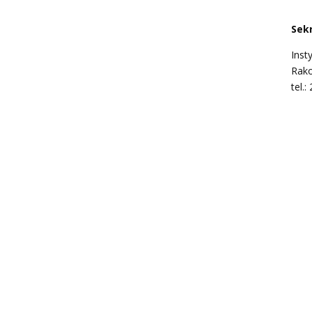
Sek
Inst
Rako
tel.