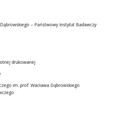
a Dąbrowskiego – Państwowy Instytut Badawczy
otnej drukowanej
e
czego im. prof. Wacława Dąbrowskiego
awczego