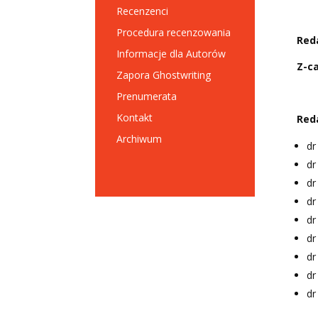
Recenzenci
Procedura recenzowania
Red
Informacje dla Autorów
Z-c
Zapora Ghostwriting
Prenumerata
Kontakt
Red
Archiwum
dr
dr
dr
dr
dr
dr
dr
dr
dr