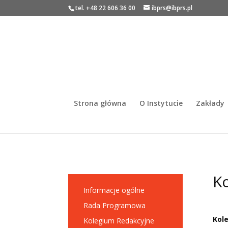
tel. +48 22 606 36 00
ibprs@ibprs.pl
Strona główna
O Instytucie
Zakłady
K
Informacje ogólne
Rada Programowa
Kol
Kolegium Redakcyjne