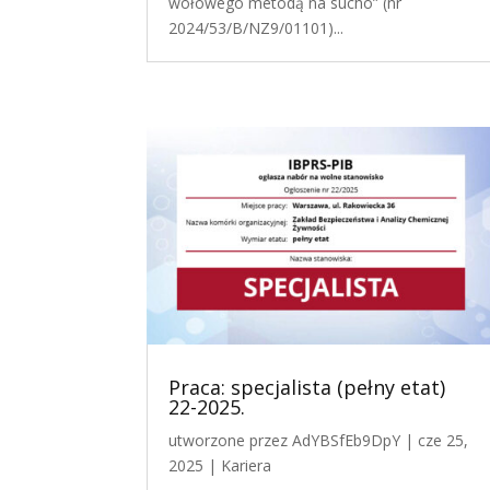
wołowego metodą na sucho” (nr
2024/53/B/NZ9/01101)...
Praca: specjalista (pełny etat)
22-2025.
utworzone przez
AdYBSfEb9DpY
|
cze 25,
2025
|
Kariera