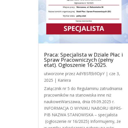
Praca: Specjalista w Dziale Płac i
Spraw Pracowniczych (pełny
etat). Ogłoszenie 16-2025.
utworzone przez
AdYBSfEb9DpY
|
cze 3,
2025
|
Kariera
Załącznik nr 5 do Regulaminu zatrudniania
pracowników na stanowiska inne niż
naukoweWarszawa, dnia 09.09.2025 r.
INFORMACJA O WYNIKU NABORU IBPRS-
PIB NAZWA STANOWISKA – specjalista
(ogłoszenie nr 16/2025) Informujemy, że
w wyniku zakończenia naboru na w/w