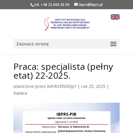
tel. +48 22 606 36 00
ibprs@ibprs.pl
Zaznacz stronę
Praca: specjalista (pełny
etat) 22-2025.
utworzone przez
AdYBSfEb9DpY
|
cze 25, 2025
|
Kariera