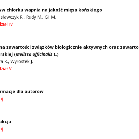
yw chlorku wapnia na jakość mięsa końskiego
isławczyk R., Rudy M., Gil M.
ział IV
na zawartości związków biologicznie aktywnych oraz zawartość
rskiej (
Melissa officinalis L.
)
a K., Wyrostek J.
ział V
ormacje dla autorów
aj
akcja
aj