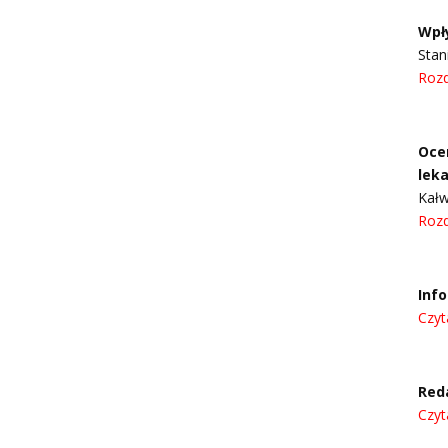
Wpł
Stan
Rozd
Oce
leka
Kałw
Rozd
Inf
Czyt
Red
Czyt