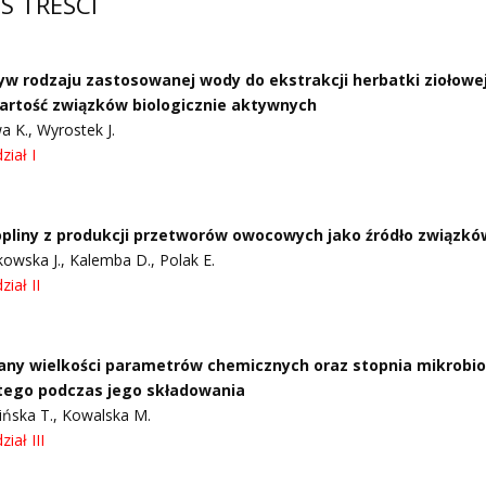
IS TREŚCI
w rodzaju zastosowanej wody do ekstrakcji herbatki ziołowej z
artość związków biologicznie aktywnych
a K., Wyrostek J.
ział I
opliny z produkcji przetworów owocowych jako źródło związk
owska J., Kalemba D., Polak E.
ział II
any wielkości parametrów chemicznych oraz stopnia mikrobio
tego podczas jego składowania
ńska T., Kowalska M.
iał III