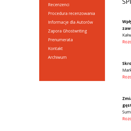
SP
Recenzenci
Procedura recenzowania
Wpły
Informacje dla Autorów
zaw
Zapora Ghostwriting
Kałw
Prenumerata
Rozd
Kontakt
Archiwum
Skr
Mark
Rozd
Zmi
gęs
Sumi
Rozdz