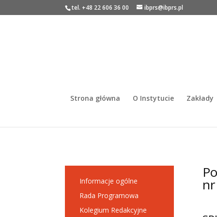
tel. +48 22 606 36 00
ibprs@ibprs.pl
Strona główna
O Instytucie
Zakłady
Po
nr
Informacje ogólne
Rada Programowa
Kolegium Redakcyjne