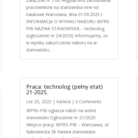
Załącznik nr 5 do Regulaminu zatrudniania
pracowników na stanowiska inne niż
naukowe Warszawa, dnia 01.09.2025 r.
INFORMACJA O WYNIKU NABORU IBPRS-
PIB NAZWA STANOWISKA – technolog
(ogłoszenie nr 24/2025) Informujemy, że
w wyniku zakończenia naboru na w
stanowisko...
Praca: technolog (pełny etat)
21-2025.
cze 25, 2025
|
Kariera
| 0 Comments
IBPRS-PIB ogłasza nabór na wolne
stanowisko Ogłoszenie nr 21/2025
Miejsce pracy: IBPRS-PIB – Warszawa, ul.
Rakowiecka 36 Nazwa stanowiska: