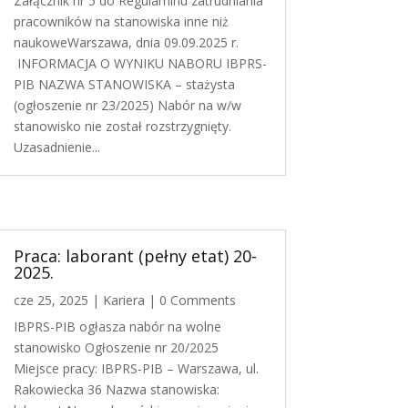
Załącznik nr 5 do Regulaminu zatrudniania
pracowników na stanowiska inne niż
naukoweWarszawa, dnia 09.09.2025 r.
INFORMACJA O WYNIKU NABORU IBPRS-
PIB NAZWA STANOWISKA – stażysta
(ogłoszenie nr 23/2025) Nabór na w/w
stanowisko nie został rozstrzygnięty.
Uzasadnienie...
Praca: laborant (pełny etat) 20-
2025.
cze 25, 2025
|
Kariera
| 0 Comments
IBPRS-PIB ogłasza nabór na wolne
stanowisko Ogłoszenie nr 20/2025
Miejsce pracy: IBPRS-PIB – Warszawa, ul.
Rakowiecka 36 Nazwa stanowiska: