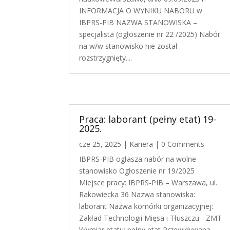
INFORMACJA O WYNIKU NABORU w
IBPRS-PIB NAZWA STANOWISKA –
specjalista (ogłoszenie nr 22 /2025) Nabór
na w/w stanowisko nie został
rozstrzygnięty....
Praca: laborant (pełny etat) 19-
2025.
cze 25, 2025
|
Kariera
| 0 Comments
IBPRS-PIB ogłasza nabór na wolne
stanowisko Ogłoszenie nr 19/2025
Miejsce pracy: IBPRS-PIB – Warszawa, ul.
Rakowiecka 36 Nazwa stanowiska:
laborant Nazwa komórki organizacyjnej:
Zakład Technologii Mięsa i Tłuszczu - ZMT
Wymiar etatu: pełny etat Przewidywana