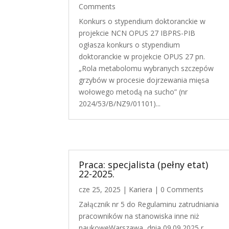
Comments
Konkurs o stypendium doktoranckie w
projekcie NCN OPUS 27 IBPRS-PIB
ogłasza konkurs o stypendium
doktoranckie w projekcie OPUS 27 pn.
„Rola metabolomu wybranych szczepów
grzybów w procesie dojrzewania mięsa
wołowego metodą na sucho” (nr
2024/53/B/NZ9/01101)...
Praca: specjalista (pełny etat)
22-2025.
cze 25, 2025
|
Kariera
| 0 Comments
Załącznik nr 5 do Regulaminu zatrudniania
pracowników na stanowiska inne niż
naukoweWarszawa, dnia 09.09.2025 r.