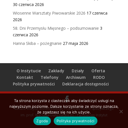
30 czerwca 2026
Wiosenne Warsztaty Piwowarskie 2026
17 czerwca
2026
58. Dni Przemysłu Mięsnego – podsumowanie
3
czerwca 2026
Hanna Skiba – pożegnanie
27 maja 2026
O Instytucie
Zakłady
Działy
Oferta
Kontakt
Telefony
Archiwum
RODO
Polityka prywatności
Deklaracja dostępności
Ta strona korzysta z ciasteczek aby świadczyć usługi na
najwyższym poziomie. Dalsze korzystanie ze strony oznacza,
©2026. Instytut Biotechnologii Przemysłu Rolno-Spożywczego
że zgadzasz się na ich użycie.
im. prof. Wacława Dąbrowskiego - Państwowy Instytut
Zgoda
Polityka prywatności
Badawczy