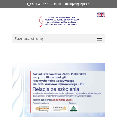
tel. +48 22 606 36 00
ibprs@ibprs.pl
Zaznacz stronę