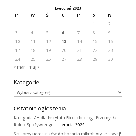
kwiecień 2023
P
W
Ś
C
P
S
N
1
2
3
4
5
6
7
8
9
10
11
12
13
14
15
16
17
18
19
20
21
22
23
24
25
26
27
28
29
30
« mar
maj »
Kategorie
Kategorie
Ostatnie ogłoszenia
Kategoria A+ dla Instytutu Biotechnologii Przemysłu
Rolno-Spożywczego
1 sierpnia 2026
Szukamy uczestników do badania mikrobioty jelitowej!