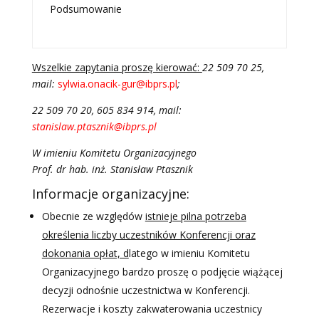
Podsumowanie
Wszelkie zapytania proszę kierować:
22 509 70 25,
mail:
sylwia.onacik-gur@ibprs.pl
;
22 509 70 20, 605 834 914, mail:
stanislaw.ptasznik@ibprs.pl
W imieniu Komitetu Organizacyjnego
Prof. dr hab. inż. Stanisław Ptasznik
Informacje organizacyjne:
Obecnie ze względów
istnieje pilna potrzeba
określenia liczby uczestników Konferencji oraz
dokonania opłat, d
latego w imieniu Komitetu
Organizacyjnego bardzo proszę o podjęcie wiążącej
decyzji odnośnie uczestnictwa w Konferencji.
Rezerwacje i koszty zakwaterowania uczestnicy