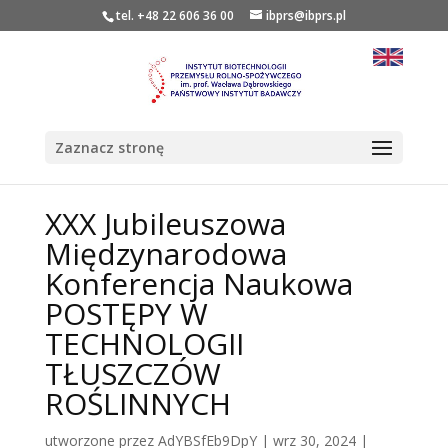
tel. +48 22 606 36 00
ibprs@ibprs.pl
Zaznacz stronę
XXX Jubileuszowa
Międzynarodowa
Konferencja Naukowa
POSTĘPY W
TECHNOLOGII
TŁUSZCZÓW
ROŚLINNYCH
utworzone przez
AdYBSfEb9DpY
|
wrz 30, 2024
|