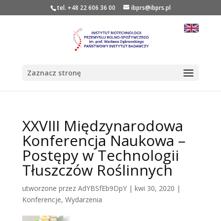
tel. +48 22 606 36 00
ibprs@ibprs.pl
Zaznacz stronę
XXVIII Międzynarodowa
Konferencja Naukowa –
Postępy w Technologii
Tłuszczów Roślinnych
utworzone przez
AdYBSfEb9DpY
|
kwi 30, 2020
|
Konferencje
,
Wydarzenia