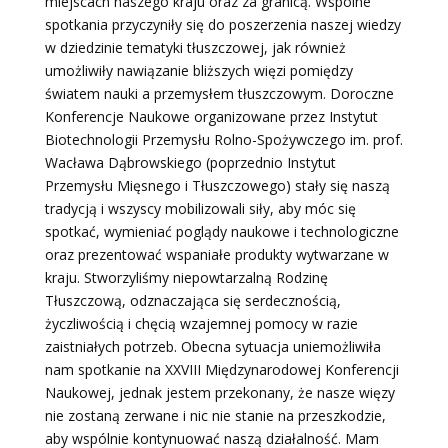
miejscach naszego kraju oraz za granicą. Wspólne
spotkania przyczyniły się do poszerzenia naszej wiedzy
w dziedzinie tematyki tłuszczowej, jak również
umożliwiły nawiązanie bliższych więzi pomiędzy
światem nauki a przemysłem tłuszczowym. Doroczne
Konferencje Naukowe organizowane przez Instytut
Biotechnologii Przemysłu Rolno-Spożywczego im. prof.
Wacława Dąbrowskiego (poprzednio Instytut
Przemysłu Mięsnego i Tłuszczowego) stały się naszą
tradycją i wszyscy mobilizowali siły, aby móc się
spotkać, wymieniać poglądy naukowe i technologiczne
oraz prezentować wspaniałe produkty wytwarzane w
kraju. Stworzyliśmy niepowtarzalną Rodzinę
Tłuszczową, odznaczająca się serdecznością,
życzliwością i chęcią wzajemnej pomocy w razie
zaistniałych potrzeb. Obecna sytuacja uniemożliwiła
nam spotkanie na XXVIII Międzynarodowej Konferencji
Naukowej, jednak jestem przekonany, że nasze więzy
nie zostaną zerwane i nic nie stanie na przeszkodzie,
aby wspólnie kontynuować naszą działalność. Mam