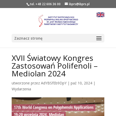
tel. +48 22 606 36 00
ibprs@ibprs.pl
Zaznacz stronę
XVII Światowy Kongres
Zastosowań Polifenoli –
Mediolan 2024
utworzone przez
AdYBSfEb9DpY
|
paź 10, 2024
|
Wydarzenia