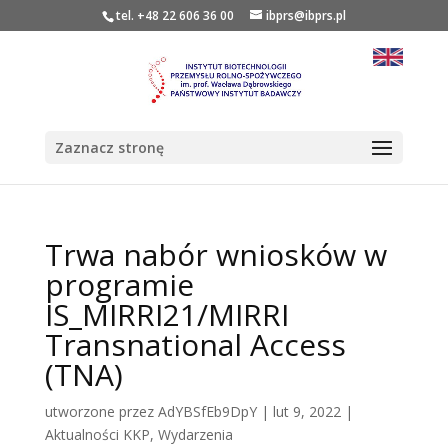
tel. +48 22 606 36 00
ibprs@ibprs.pl
Zaznacz stronę
Trwa nabór wniosków w
programie
IS_MIRRI21/MIRRI
Transnational Access
(TNA)
utworzone przez
AdYBSfEb9DpY
|
lut 9, 2022
|
Aktualności KKP
,
Wydarzenia