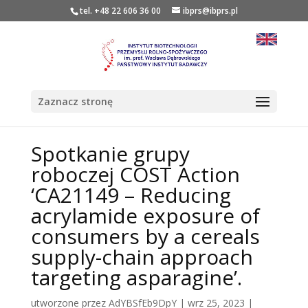
tel. +48 22 606 36 00
ibprs@ibprs.pl
Zaznacz stronę
Spotkanie grupy
roboczej COST Action
‘CA21149 – Reducing
acrylamide exposure of
consumers by a cereals
supply-chain approach
targeting asparagine’.
utworzone przez
AdYBSfEb9DpY
|
wrz 25, 2023
|