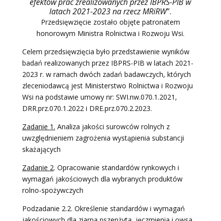
efektów prac zrealizowanych przez IBPRS-PIB w
latach 2021-2023 na rzecz MRiRW
”.
Przedsięwzięcie zostało objęte patronatem
honorowym Ministra Rolnictwa i Rozwoju Wsi.
Celem przedsięwzięcia było przedstawienie wyników
badań realizowanych przez IBPRS-PIB w latach 2021-
2023 r. w ramach dwóch zadań badawczych, których
zleceniodawcą jest Ministerstwo Rolnictwa i Rozwoju
Wsi na podstawie umowy nr: SWI.nw.070.1.2021,
DRR.prz.070.1.2022 i DRE.prz.070.2.2023.
Zadanie 1.
Analiza jakości surowców rolnych z
uwzględnieniem zagrożenia wystąpienia substancji
skażających
Zadanie 2
. Opracowanie standardów rynkowych i
wymagań jakościowych dla wybranych produktów
rolno-spożywczych
Podzadanie 2.2. Określenie standardów i wymagań
jakościowych dla ziarna pszenżyta, jęczmienia i owsa