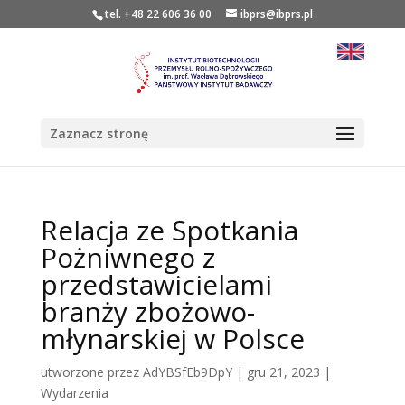
tel. +48 22 606 36 00
ibprs@ibprs.pl
Zaznacz stronę
Relacja ze Spotkania
Pożniwnego z
przedstawicielami
branży zbożowo-
młynarskiej w Polsce
utworzone przez
AdYBSfEb9DpY
|
gru 21, 2023
|
Wydarzenia