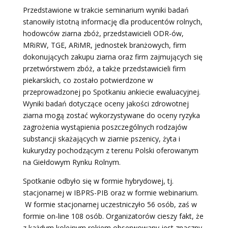
Przedstawione w trakcie seminarium wyniki badań
stanowiły istotną informację dla producentów rolnych,
hodowców ziarna zbóż, przedstawicieli ODR-ów,
MRiRW, TGE, ARiMR, jednostek branżowych, firm
dokonujących zakupu ziarna oraz firm zajmujących się
przetwórstwem zbóż, a także przedstawicieli firm
piekarskich, co zostało potwierdzone w
przeprowadzonej po Spotkaniu ankiecie ewaluacyjnej.
Wyniki badań dotyczące oceny jakości zdrowotnej
ziarna mogą zostać wykorzystywane do oceny ryzyka
zagrożenia wystąpienia poszczególnych rodzajów
substancji skażających w ziarnie pszenicy, żyta i
kukurydzy pochodzącym z terenu Polski oferowanym
na Giełdowym Rynku Rolnym.
Spotkanie odbyło się w formie hybrydowej, tj.
stacjonarnej w IBPRS-PIB oraz w formie webinarium.
W formie stacjonarnej uczestniczyło 56 osób, zaś w
formie on-line 108 osób. Organizatorów cieszy fakt, że
z każdym kolejnym rokiem obserwowany jest znaczny