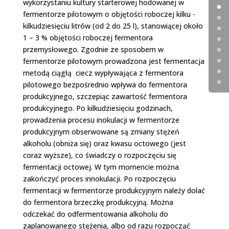
wykorzystaniu kultury starterowej hodowanej w
fermentorze pilotowym o objętości roboczej kilku ­
kilkudziesięciu litrów (od 2 do 25 l), stanowiącej około
1 – 3 % objętości roboczej fermentora
przemysłowego. Zgodnie ze sposobem w
fermentorze pilotowym prowadzona jest fermentacja
metodą ciągłą ­ ciecz wypływająca z fermentora
pilotowego bezpośrednio wpływa do fermentora
produkcyjnego, szczepiąc zawartość fermentora
produkcyjnego. Po kilkudziesięciu godzinach,
prowadzenia procesu inokulacji w fermentorze
produkcyjnym obserwowane są zmiany stężeń
alkoholu (obniża się) oraz kwasu octowego (jest
coraz wyższe), co świadczy o rozpoczęciu się
fermentacji octowej. W tym momencie można
zakończyć proces innokulacji. Po rozpoczęciu
fermentacji w fermentorze produkcyjnym należy dolać
do fermentora brzeczkę produkcyjną. Można
odczekać do odfermentowania alkoholu do
zaplanowanego stężenia, albo od razu rozpocząć