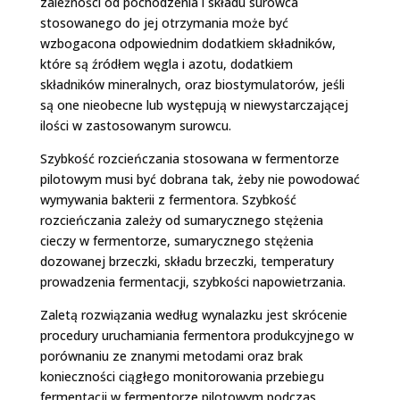
zależności od pochodzenia i składu surowca
stosowanego do jej otrzymania może być
wzbogacona odpowiednim dodatkiem składników,
które są źródłem węgla i azotu, dodatkiem
składników mineralnych, oraz biostymulatorów, jeśli
są one nieobecne lub występują w niewystarczającej
ilości w zastosowanym surowcu.
Szybkość rozcieńczania stosowana w fermentorze
pilotowym musi być dobrana tak, żeby nie powodować
wymywania bakterii z fermentora. Szybkość
rozcieńczania zależy od sumarycznego stężenia
cieczy w fermentorze, sumarycznego stężenia
dozowanej brzeczki, składu brzeczki, temperatury
prowadzenia fermentacji, szybkości napowietrzania.
Zaletą rozwiązania według wynalazku jest skrócenie
procedury uruchamiania fermentora produkcyjnego w
porównaniu ze znanymi metodami oraz brak
konieczności ciągłego monitorowania przebiegu
fermentacji w fermentorze pilotowym podczas