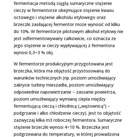
fermentacja metodą ciągłą sumaryczne stężenie
cieczy w fermentorze obejmujące stężenie kwasu
octowego i stężenie alkoholu etylowego oraz
brzeczki zasilającej fermentor może wynosić od kilku
do 10%. W fermentorze pilotowym alkohol etylowy nie
jest odfermentowywany całkowicie, co oznacza że
jego stężenie w cieczy wypływającej z fermentora
wynosi 0,3÷3 % obj.
W fermentorze produkcyjnym przygotowana jest
brzeczka, która ma objętość przystosowaną do
warunków technicznych (np. poziom umożliwiający
zakrycie turbiny mieszadła, poziom umożliwiający
odpowiednie napowietrzanie – zassanie powietrza,
poziom umożliwiający wymianę ciepła między
fermentującą cieczą i chłodnicą („wężownicą”) –
podgrzanie i albo chłodzenie cieczy). Jest to objętość
zazwyczaj kilka m3 roboczej fermentora. Sumaryczne
stężenie brzeczki wynosi 4÷10 %. Brzeczka jest
podgrzewana do temperatury, w której prowadzona