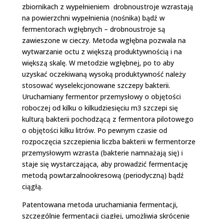
zbiornikach z wypełnieniem ­ drobnoustroje wzrastają
na powierzchni wypełnienia (nośnika) bądź w
fermentorach wgłębnych – drobnoustroje są
zawieszone w cieczy. Metoda wgłębna pozwala na
wytwarzanie octu z większą produktywnością i na
większą skalę. W metodzie wgłębnej, po to aby
uzyskać oczekiwaną wysoką produktywność należy
stosować wyselekcjonowane szczepy bakterii.
Uruchamiany fermentor przemysłowy o objętości
roboczej od kilku o kilkudziesięciu m3 szczepi się
kulturą bakterii pochodzącą z fermentora pilotowego
o objętości kilku litrów. Po pewnym czasie od
rozpoczęcia szczepienia liczba bakterii w fermentorze
przemysłowym wzrasta (bakterie namnażają się) i
staje się wystarczająca, aby prowadzić fermentację
metodą powtarzalno­okresową (periodyczną) bądź
ciągłą.
Patentowana metoda uruchamiania fermentacji,
szczególnie fermentacji ciągłej, umożliwia skrócenie