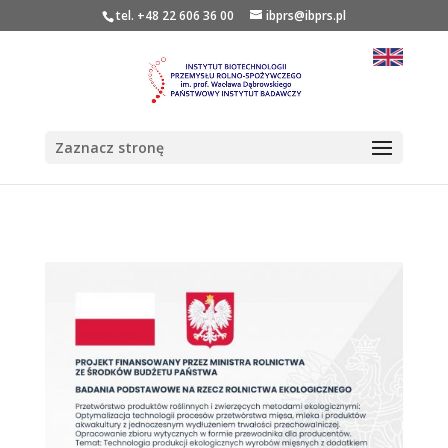
tel. +48 22 606 36 00
ibprs@ibprs.pl
Zaznacz stronę