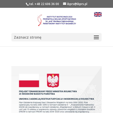
tel. +48 22 606 36 00
ibprs@ibprs.pl
Zaznacz stronę