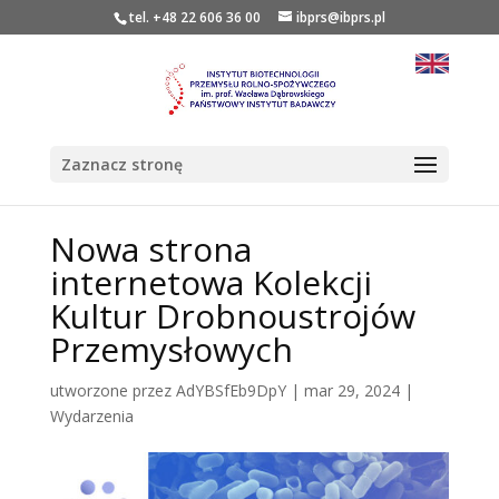
tel. +48 22 606 36 00
ibprs@ibprs.pl
Zaznacz stronę
Nowa strona
internetowa Kolekcji
Kultur Drobnoustrojów
Przemysłowych
utworzone przez
AdYBSfEb9DpY
|
mar 29, 2024
|
Wydarzenia