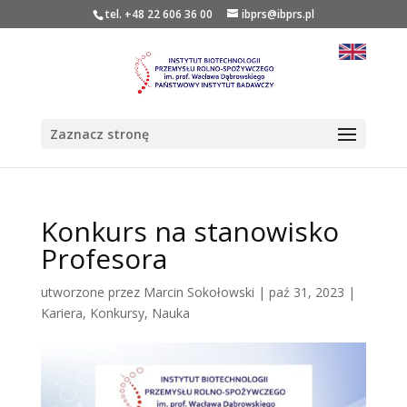
tel. +48 22 606 36 00
ibprs@ibprs.pl
Zaznacz stronę
Konkurs na stanowisko
Profesora
utworzone przez
Marcin Sokołowski
|
paź 31, 2023
|
Kariera
,
Konkursy
,
Nauka