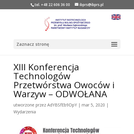
tel. +48 22 606 36 00
ibprs@ibprs.pl
Zaznacz stronę
XIII Konferencja
Technologów
Przetwórstwa Owoców i
Warzyw – ODWOŁANA
utworzone przez
AdYBSfEb9DpY
|
mar 5, 2020
|
Wydarzenia