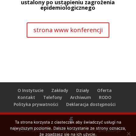
ustalony po ustąpieniu zagrożenia
epidemiologicznego
strona www konferencji
O Instytucie
Zakłady
Działy
Oferta
Kontakt
Telefony
Archiwum
RODO
Polityka prywatności
Deklaracja dostępności
Ta strona korzysta z ciasteczek aby świadczyć usługi na
najwyższym poziomie. Dalsze korzystanie ze strony oznacza,
©2026. Instytut Biotechnologii Przemysłu Rolno-Spożywczego
że zgadzasz się na ich użycie.