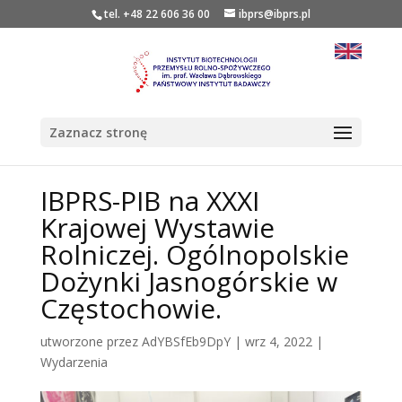
tel. +48 22 606 36 00
ibprs@ibprs.pl
Zaznacz stronę
IBPRS-PIB na XXXI
Krajowej Wystawie
Rolniczej. Ogólnopolskie
Dożynki Jasnogórskie w
Częstochowie.
utworzone przez
AdYBSfEb9DpY
|
wrz 4, 2022
|
Wydarzenia