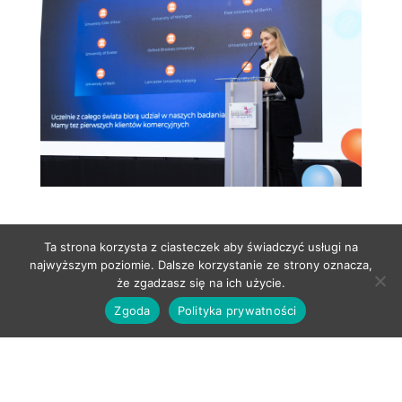
Ta strona korzysta z ciasteczek aby świadczyć usługi na
najwyższym poziomie. Dalsze korzystanie ze strony oznacza,
że zgadzasz się na ich użycie.
Zgoda
Polityka prywatności
O Instytucie
Zakłady
Działy
Oferta
Kontakt
Telefony
Archiwum
RODO