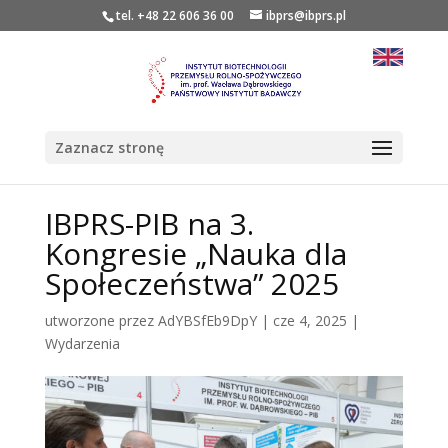
tel. +48 22 606 36 00
ibprs@ibprs.pl
Zaznacz stronę
IBPRS-PIB na 3.
Kongresie „Nauka dla
Społeczeństwa” 2025
utworzone przez
AdYBSfEb9DpY
|
cze 4, 2025
|
Wydarzenia