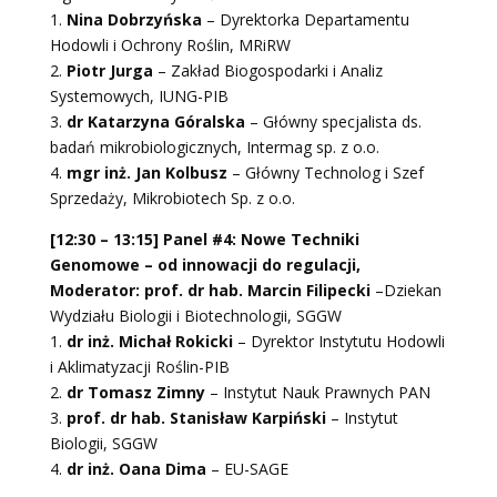
1.
Nina Dobrzyńska
– Dyrektorka Departamentu
Hodowli i Ochrony Roślin, MRiRW
2.
Piotr Jurga
– Zakład Biogospodarki i Analiz
Systemowych, IUNG-PIB
3.
dr Katarzyna Góralska
– Główny specjalista ds.
badań mikrobiologicznych, Intermag sp. z o.o.
4.
mgr inż. Jan Kolbusz
– Główny Technolog i Szef
Sprzedaży, Mikrobiotech Sp. z o.o.
[12:30 – 13:15] Panel #4: Nowe Techniki
Genomowe – od innowacji do regulacji,
Moderator: prof. dr hab. Marcin Filipecki
–Dziekan
Wydziału Biologii i Biotechnologii, SGGW
1.
dr inż. Michał Rokicki
– Dyrektor Instytutu Hodowli
i Aklimatyzacji Roślin-PIB
2.
dr Tomasz Zimny
– Instytut Nauk Prawnych PAN
3.
prof. dr hab. Stanisław Karpiński
– Instytut
Biologii, SGGW
4.
dr inż. Oana Dima
– EU-SAGE