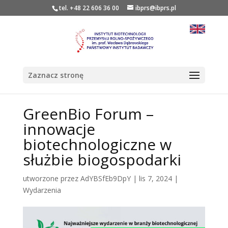
tel. +48 22 606 36 00
ibprs@ibprs.pl
Zaznacz stronę
GreenBio Forum –
innowacje
biotechnologiczne w
służbie biogospodarki
utworzone przez
AdYBSfEb9DpY
|
lis 7, 2024
|
Wydarzenia