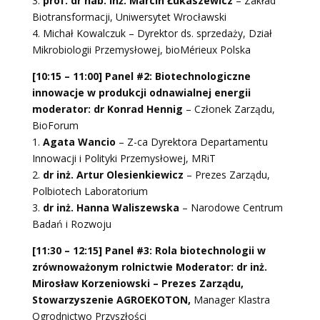
3.
prof. dr hab. inż. Marcin Łukaszewicz
– Zakład
Biotransformacji, Uniwersytet Wrocławski
4. Michał Kowalczuk – Dyrektor ds. sprzedaży, Dział
Mikrobiologii Przemysłowej, bioMérieux Polska
[10:15 – 11:00] Panel #2: Biotechnologiczne
innowacje w produkcji odnawialnej energii
moderator: dr Konrad Hennig
– Członek Zarządu,
BioForum
1.
Agata Wancio
– Z-ca Dyrektora Departamentu
Innowacji i Polityki Przemysłowej, MRiT
2.
dr inż. Artur Olesienkiewicz
– Prezes Zarządu,
Polbiotech Laboratorium
3.
dr inż. Hanna Waliszewska
– Narodowe Centrum
Badań i Rozwoju
[11:30 – 12:15] Panel #3: Rola biotechnologii w
zrównoważonym rolnictwie Moderator: dr inż.
Mirosław Korzeniowski – Prezes Zarządu,
Stowarzyszenie AGROEKOTON,
Manager Klastra
Ogrodnictwo Przyszłości