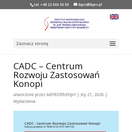
tel. +48 22 606 36 00
ibprs@ibprs.pl
Zaznacz stronę
CADC – Centrum
Rozwoju Zastosowań
Konopi
utworzone przez
AdYBSfEb9DpY
|
sty 21, 2026
|
Wydarzenia