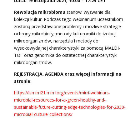
Data: 19 listopada 2021, 10:00 – 17:25 CET
Rewolucja mikrobiomu
stanowi wyzwanie dla
kolekcji kultur. Podczas tego webinarium uczestnikom
zostaną przedstawione problemy i możliwe strategie
ochrony mikrobioty, metody kulturomiki do izolacji
mikroorganizmów, narzędzia i metody do
wysokowydajnej charakterystyki za pomocą MALDI-
TOF oraz genomika do ostatecznej charakterystyki
mikroorganizmów.
REJESTRACJA, AGENDA oraz więcej informacji na
stronie:
https://ismirri21.mirri.org/events/mirri-webinars-
microbial-resources-for-a-green-healthy-and-
sustainable-future-cutting-edge-technologies-for-2030-
microbial-culture-collections/