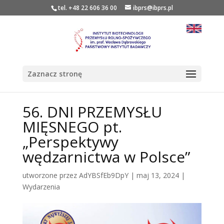
tel. +48 22 606 36 00
ibprs@ibprs.pl
Zaznacz stronę
56. DNI PRZEMYSŁU
MIĘSNEGO pt.
„Perspektywy
wędzarnictwa w Polsce”
utworzone przez
AdYBSfEb9DpY
|
maj 13, 2024
|
Wydarzenia