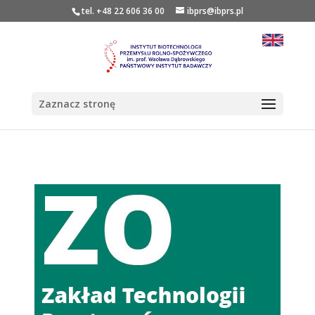
tel. +48 22 606 36 00
ibprs@ibprs.pl
Zaznacz stronę