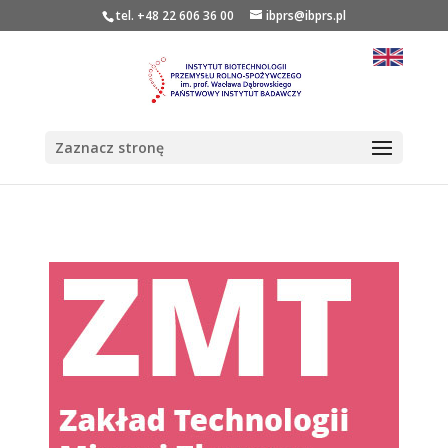
tel. +48 22 606 36 00
ibprs@ibprs.pl
Zaznacz stronę