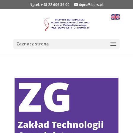
tel. +48 22 606 36 00
ibprs@ibprs.pl
Zaznacz stronę