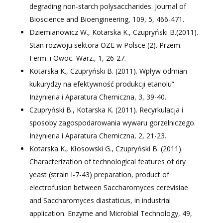
degrading non-starch polysaccharides. Journal of
Bioscience and Bioengineering, 109, 5, 466-471.
Dziemianowicz W., Kotarska K., Czupryński B.(2011).
Stan rozwoju sektora OZE w Polsce (2). Przem.
Ferm. i Owoc.-Warz., 1, 26-27.
Kotarska K., Czupryński B. (2011). Wpływ odmian
kukurydzy na efektywność produkcji etanolu”.
Inżynieria i Aparatura Chemiczna, 3, 39-40.
Czupryński B., Kotarska K. (2011). Recyrkulacja i
sposoby zagospodarowania wywaru gorzelniczego.
Inżynieria i Aparatura Chemiczna, 2, 21-23.
Kotarska K., Kłosowski G., Czupryński B. (2011).
Characterization of technological features of dry
yeast (strain I-7-43) preparation, product of
electrofusion between Saccharomyces cerevisiae
and Saccharomyces diastaticus, in industrial
application. Enzyme and Microbial Technology, 49,