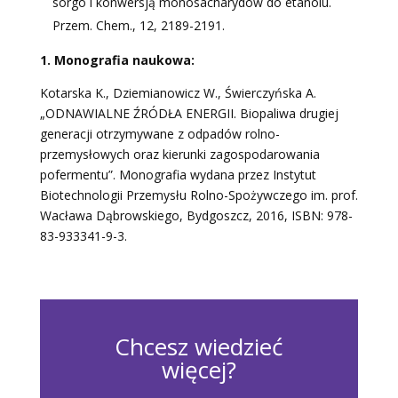
sorgo i konwersją monosacharydów do etanolu.
Przem. Chem., 12, 2189-2191.
1. Monografia naukowa:
Kotarska K., Dziemianowicz W., Świerczyńska A.
„ODNAWIALNE ŹRÓDŁA ENERGII. Biopaliwa drugiej
generacji otrzymywane z odpadów rolno-
przemysłowych oraz kierunki zagospodarowania
pofermentu”. Monografia wydana przez Instytut
Biotechnologii Przemysłu Rolno-Spożywczego im. prof.
Wacława Dąbrowskiego, Bydgoszcz, 2016, ISBN: 978-
83-933341-9-3.
Chcesz wiedzieć
więcej?