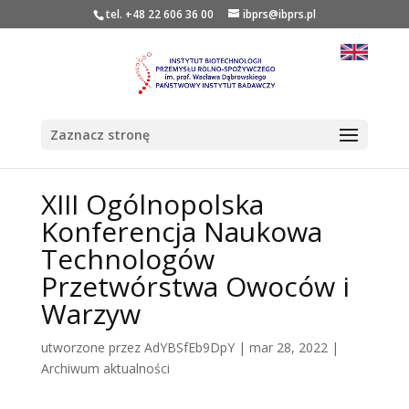
tel. +48 22 606 36 00
ibprs@ibprs.pl
Zaznacz stronę
XIII Ogólnopolska
Konferencja Naukowa
Technologów
Przetwórstwa Owoców i
Warzyw
utworzone przez
AdYBSfEb9DpY
|
mar 28, 2022
|
Archiwum aktualności