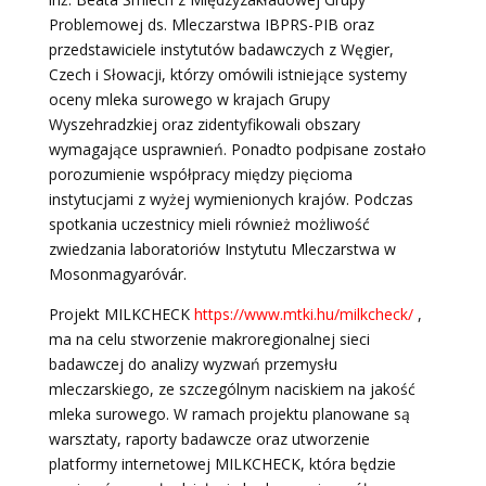
Problemowej ds. Mleczarstwa IBPRS-PIB oraz
przedstawiciele instytutów badawczych z Węgier,
Czech i Słowacji, którzy omówili istniejące systemy
oceny mleka surowego w krajach Grupy
Wyszehradzkiej oraz zidentyfikowali obszary
wymagające usprawnień. Ponadto podpisane zostało
porozumienie współpracy między pięcioma
instytucjami z wyżej wymienionych krajów. Podczas
spotkania uczestnicy mieli również możliwość
zwiedzania laboratoriów Instytutu Mleczarstwa w
Mosonmagyaróvár.
Projekt MILKCHECK
https://www.mtki.hu/milkcheck/
,
ma na celu stworzenie makroregionalnej sieci
badawczej do analizy wyzwań przemysłu
mleczarskiego, ze szczególnym naciskiem na jakość
mleka surowego. W ramach projektu planowane są
warsztaty, raporty badawcze oraz utworzenie
platformy internetowej MILKCHECK, która będzie