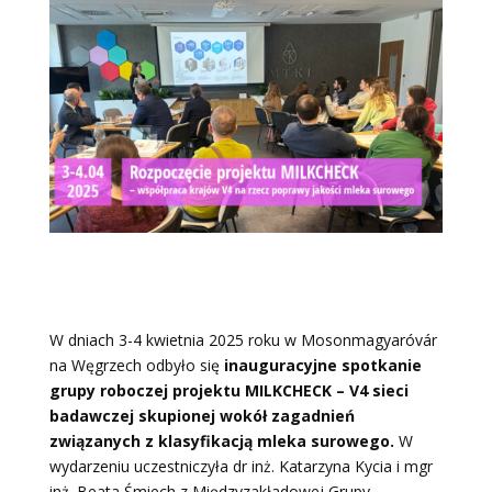
W dniach 3-4 kwietnia 2025 roku w Mosonmagyaróvár
na Węgrzech odbyło się
inauguracyjne spotkanie
grupy roboczej projektu MILKCHECK – V4 sieci
badawczej skupionej wokół zagadnień
związanych z klasyfikacją mleka surowego.
W
wydarzeniu uczestniczyła dr inż. Katarzyna Kycia i mgr
inż. Beata Śmiech z Międzyzakładowej Grupy