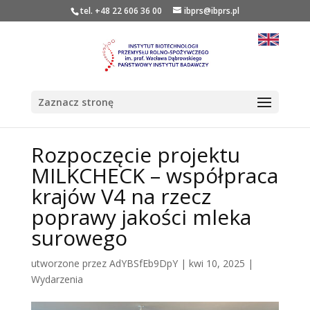
tel. +48 22 606 36 00
ibprs@ibprs.pl
Zaznacz stronę
Rozpoczęcie projektu
MILKCHECK – współpraca
krajów V4 na rzecz
poprawy jakości mleka
surowego
utworzone przez
AdYBSfEb9DpY
|
kwi 10, 2025
|
Wydarzenia