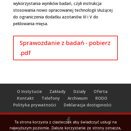
wykorzystania wyników badań, czyli instrukcja
stosowania nowo opracowanej technologii służącej
do ograniczenia dodatku azotanów III i V do
peklowania mięsa.
Sprawozdanie z badań - pobierz
.pdf
O Instytucie
Zakłady
Działy
Oferta
Kontakt
Telefony
Archiwum
RODO
Polityka prywatności
Deklaracja dostępności
Ta strona korzysta z ciasteczek aby świadczyć usługi na
najwyższym poziomie. Dalsze korzystanie ze strony oznacza,
©2026. Instytut Biotechnologii Przemysłu Rolno-Spożywczego