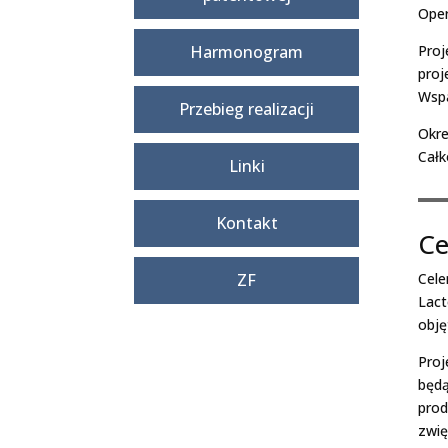
Oper
Harmonogram
Proj
proj
Wspa
Przebieg realizacji
Okre
Całk
Linki
Kontakt
Ce
ZF
Cele
Lact
obję
Proj
będą
prod
zwię