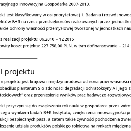
acyjnego Innowacyjna Gospodarka 2007-2013.
ekt jest klasyfikowany w osi priorytetowej 1. Badania i rozwój nowo
ektów B+R na rzecz przedsiębiorców realizowanych przez jednostki 
rcie ochrony własności przemysłowej tworzonej w jednostkach na
s realizacji projektu: 06.2010 – 12.2015
owity koszt projektu: 227 758,00 PLN, w tym dofinansowanie – 214
l projektu
m projektu jest krajowa i międzynarodowa ochrona praw własności 
obacillus plantarum S o zdolności degradacji ochratoksyny A i jego
tościowych” oraz przeniesienie wyników prac badawczo-rozwojowyc
ekt przyczyni się do zwiększenia roli nauki w gospodarce przez wdr
cego wynikiem badań B+R Instytutu, zwiększenia innowacyjności pr
ukcji bezpiecznych pasz, a zatem także żywności pochodzenia zwier
kszenie udziału produktów polskiego rolnictwa na rynkach międzyn