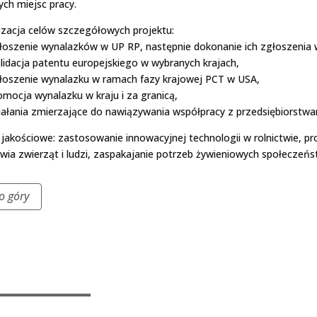
ch miejsc pracy.
izacja celów szczegółowych projektu:
łoszenie wynalazków w UP RP, następnie dokonanie ich zgłoszenia w
lidacja patentu europejskiego w wybranych krajach,
łoszenie wynalazku w ramach fazy krajowej PCT w USA,
omocja wynalazku w kraju i za granicą,
iałania zmierzające do nawiązywania współpracy z przedsiębiorstwa
 jakościowe: zastosowanie innowacyjnej technologii w rolnictwie, p
wia zwierząt i ludzi, zaspakajanie potrzeb żywieniowych społeczeńs
o góry