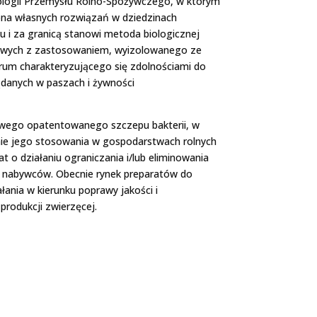
chnologii Przemysłu Rolno-Spożywczego, w którym
na własnych rozwiązań w dziedzinach
 i za granicą stanowi metoda biologicznej
iowych z zastosowaniem, wyizolowanego ze
arum charakteryzującego się zdolnościami do
żądanych w paszach i żywności
nowego opatentowanego szczepu bakterii, w
enie jego stosowania w gospodarstwach rolnych
at o działaniu ograniczania i/lub eliminowania
o nabywców. Obecnie rynek preparatów do
łania w kierunku poprawy jakości i
rodukcji zwierzęcej.