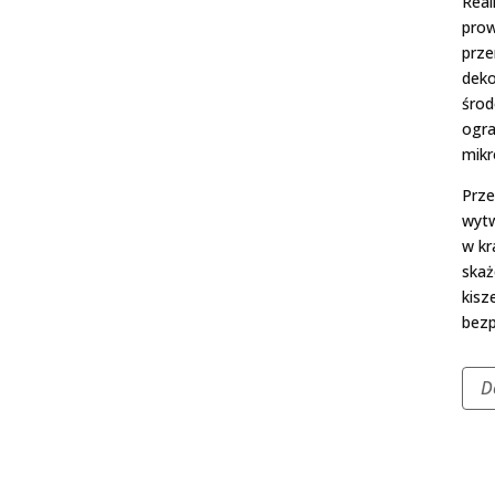
Real
prow
prze
deko
środ
ogra
mik
Prze
wytw
w kr
skaż
kisz
bezp
D