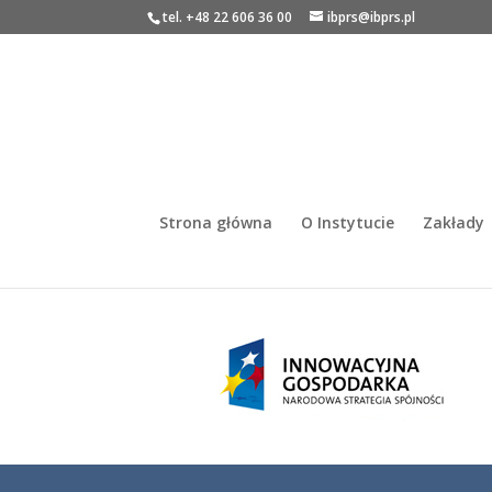
tel. +48 22 606 36 00
ibprs@ibprs.pl
Strona główna
O Instytucie
Zakłady