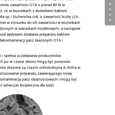
iżenie zawartości OTA o ponad 80 % w
ż, że w kiszonkach z dodatkiem bakterii
sp. i Escherichia coli, a zawartość liczby j.t.k.
krotnie w stosunku do ich zawartości w kiszonkach
adzonych w warunkach modelowych, a następnie
od wpływem działania preparatu bakterii
dekontaminacji pasz skażonych OTA i
 i spełnia oczekiwania producentów
ch już w czasie zbioru mogą być porażone
eśni skażone są często ochratoksyną A, która w
 Zastosowanie preparatu zawierającego nowy
ekontaminację pasz objętościowych i mogą być
t wówczas bezpieczna dla ludzi.