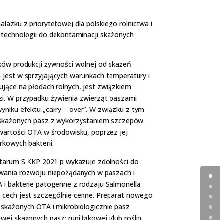
lazku z priorytetowej dla polskiego rolnictwa i
technologii do dekontaminacji skażonych
ków produkcji żywności wolnej od skażeń
 jest w sprzyjających warunkach temperatury i
ytujące na płodach rolnych, jest związkiem
i. W przypadku żywienia zwierząt paszami
niku efektu „carry – over”. W związku z tym
 skażonych pasz z wykorzystaniem szczepów
awartości OTA w środowisku, poprzez jej
kowych bakterii.
ntarum S KKP 2021 p wykazuje zdolności do
owania rozwoju niepożądanych w paszach i
 i bakterie patogenne z rodzaju Salmonella
ch cech jest szczególnie cenne. Preparat nowego
 skażonych OTA i mikrobiologicznie pasz
ej skażonych pasz: runi łąkowej i/lub roślin