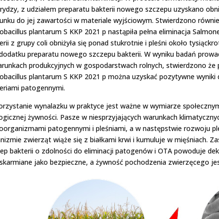
rydzy, z udziałem preparatu bakterii nowego szczepu uzyskano obn
unku do jej zawartości w materiale wyjściowym. Stwierdzono równie
obacillus plantarum S KKP 2021 p nastąpiła pełna eliminacja Salmonella 
erii z grupy coli obniżyła się ponad stukrotnie i pleśni około tysiąc
dodatku preparatu nowego szczepu bakterii. W wyniku badań prow
runkach produkcyjnych w gospodarstwach rolnych, stwierdzono że p
obacillus plantarum S KKP 2021 p można uzyskać pozytywne wyniki 
eriami patogennymi.
rzystanie wynalazku w praktyce jest ważne w wymiarze społecznym
ogicznej żywności. Pasze w niesprzyjających warunkach klimatyczny
oorganizmami patogennymi i pleśniami, a w następstwie rozwoju pl
nizmie zwierząt wiąże się z białkami krwi i kumuluje w mięśniach.
ep bakterii o zdolności do eliminacji patogenów i OTA powoduje d
skarmiane jako bezpieczne, a żywność pochodzenia zwierzęcego jes