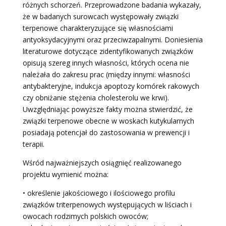
różnych schorzeń. Przeprowadzone badania wykazały,
że w badanych surowcach występowały związki
terpenowe charakteryzujące się własnościami
antyoksydacyjnymi oraz przeciwzapalnymi. Doniesienia
literaturowe dotyczące zidentyfikowanych związków
opisują szereg innych własności, których ocena nie
należała do zakresu prac (między innymi: własności
antybakteryjne, indukcja apoptozy komórek rakowych
czy obniżanie stężenia cholesterolu we krwi).
Uwzględniając powyższe fakty można stwierdzić, że
związki terpenowe obecne w woskach kutykularnych
posiadają potencjał do zastosowania w prewencji i
terapii.
Wśród najważniejszych osiągnięć realizowanego
projektu wymienić można:
• określenie jakościowego i ilościowego profilu
związków triterpenowych występujących w liściach i
owocach rodzimych polskich owoców;