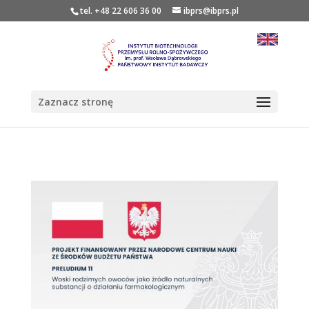
tel. +48 22 606 36 00
ibprs@ibprs.pl
Zaznacz stronę