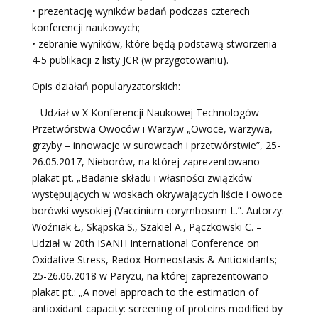
• prezentację wyników badań podczas czterech
konferencji naukowych;
• zebranie wyników, które będą podstawą stworzenia
4-5 publikacji z listy JCR (w przygotowaniu).
Opis działań popularyzatorskich:
– Udział w X Konferencji Naukowej Technologów
Przetwórstwa Owoców i Warzyw „Owoce, warzywa,
grzyby – innowacje w surowcach i przetwórstwie”, 25-
26.05.2017, Nieborów, na której zaprezentowano
plakat pt. „Badanie składu i własności związków
występujących w woskach okrywających liście i owoce
borówki wysokiej (Vaccinium corymbosum L.”. Autorzy:
Woźniak Ł., Skąpska S., Szakiel A., Pączkowski C. –
Udział w 20th ISANH International Conference on
Oxidative Stress, Redox Homeostasis & Antioxidants;
25-26.06.2018 w Paryżu, na której zaprezentowano
plakat pt.: „A novel approach to the estimation of
antioxidant capacity: screening of proteins modified by