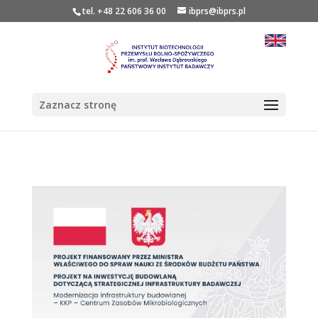
tel. +48 22 606 36 00
ibprs@ibprs.pl
Zaznacz stronę