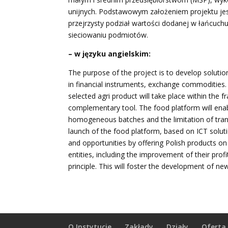
unijnych. Podstawowym założeniem projektu je
przejrzysty podział wartości dodanej w łańcuch
sieciowaniu podmiotów.
– w języku angielskim:
The purpose of the project is to develop solutio
in financial instruments, exchange commodities. 
selected agri product will take place within the
complementary tool. The food platform will enabl
homogeneous batches and the limitation of transa
launch of the food platform, based on ICT solutio
and opportunities by offering Polish products o
entities, including the improvement of their prof
principle. This will foster the development of n
O Instytucie
Zakłady
Działy
Oferta