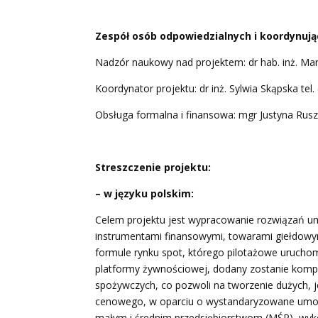
Zespół osób odpowiedzialnych i koordynując
Nadzór naukowy nad projektem:
dr hab. inż. Ma
Koordynator projektu:
dr inż. Sylwia Skąpska tel.
Obsługa formalna i finansowa:
mgr Justyna Ruszc
Streszczenie projektu
:
– w języku polskim:
Celem projektu jest wypracowanie rozwiązań um
instrumentami finansowymi, towarami giełdowym
formule rynku spot, którego pilotażowe uruchom
platformy żywnościowej, dodany zostanie komp
spożywczych, co pozwoli na tworzenie dużych, j
cenowego, w oparciu o wystandaryzowane umowy
małym i średnim przedsiębiorstwom (MŚP), wykor