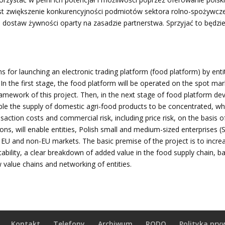
st zwiększenie konkurencyjności podmiotów sektora rolno-spożywc
u dostaw żywności oparty na zasadzie partnerstwa. Sprzyjać to będz
ns for launching an electronic trading platform (food platform) by ent
In the first stage, the food platform will be operated on the spot mar
 framework of this project. Then, in the next stage of food platform d
e the supply of domestic agri-food products to be concentrated, which
ction costs and commercial risk, including price risk, on the basis 
ns, will enable entities, Polish small and medium-sized enterprises (S
n EU and non-EU markets. The basic premise of the project is to incre
itability, a clear breakdown of added value in the food supply chain, b
ew value chains and networking of
entities.
Kontakt
Telefony
Archiwum
RODO
Polityka pry