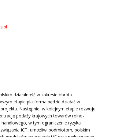
s.pl
lskim działalność w zakresie obrotu
wszym etapie platforma będzie działać w
projektu. Następnie, w kolejnym etapie rozwoju
entrację podaży krajowych towarów rolno-
ka handlowego, w tym ograniczenie ryzyka
związania ICT, umożliwi podmiotom, polskim
kich produktów na rynkach UE oraz rynkach poza