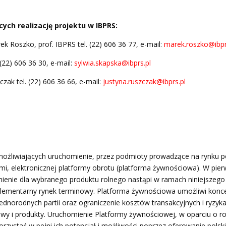
ych realizację projektu w IBPRS:
rek Roszko, prof. IBPRS tel. (22) 606 36 77, e-mail:
marek.roszko@ibpr
 (22) 606 36 30, e-mail:
sylwia.skapska@ibprs.pl
zak tel. (22) 606 36 66, e-mail:
justyna.ruszczak@ibprs.pl
ożliwiających uruchomienie, przez podmioty prowadzące na rynku po
i, elektronicznej platformy obrotu (platforma żywnościowa). W pier
ienie dla wybranego produktu rolnego nastąpi w ramach niniejszego 
lementarny rynek terminowy. Platforma żywnościowa umożliwi konc
ednorodnych partii oraz ograniczenie kosztów transakcyjnych i ryzy
 i produkty. Uruchomienie Platformy żywnościowej, w oparciu o ro
zystać w pełni ich potencjał i możliwości poprzez oferowanie pols