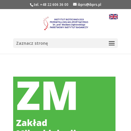
tel. +48 22 606 36 00
ibprs@ibprs.pl
Zaznacz stronę