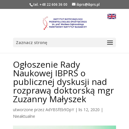
tel. +48 22 606 36 00
ibprs@ibprs.pl
Zaznacz stronę
Ogłoszenie Rady
Naukowej IBPRS o
publicznej dyskusji nad
rozprawą doktorską mgr
Zuzanny Małyszek
utworzone przez
AdYBSfEb9DpY
|
lis 12, 2020
|
Nieaktualne