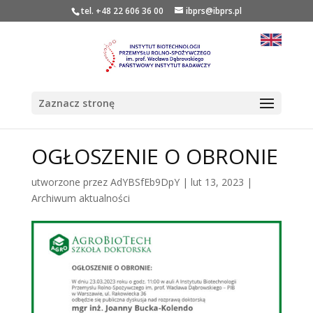
tel. +48 22 606 36 00
ibprs@ibprs.pl
Zaznacz stronę
OGŁOSZENIE O OBRONIE
utworzone przez
AdYBSfEb9DpY
|
lut 13, 2023
|
Archiwum aktualności