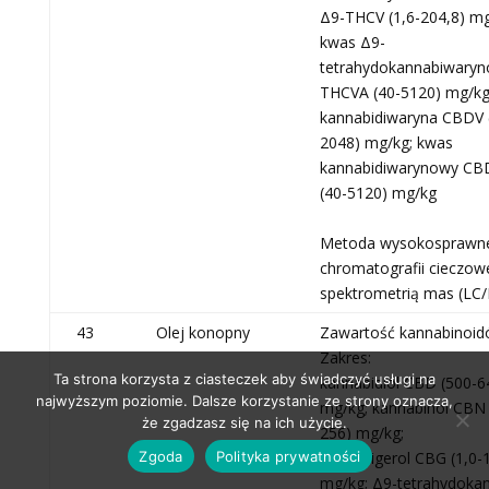
Δ9-THCV (1,6-204,8) mg
kwas Δ9-
tetrahydokannabiwaryn
THCVA (40-5120) mg/kg
kannabidiwaryna CBDV 
2048) mg/kg; kwas
kannabidiwarynowy CB
(40-5120) mg/kg
Metoda wysokosprawn
chromatografii cieczow
spektrometrią mas (LC
43
Olej konopny
Zawartość kannabinoi
Zakres:
Ta strona korzysta z ciasteczek aby świadczyć usługi na
kannabidiol CBD (500-6
najwyższym poziomie. Dalsze korzystanie ze strony oznacza,
mg/kg; kannabinol CBN 
że zgadzasz się na ich użycie.
256) mg/kg;
Zgoda
Polityka prywatności
kannabigerol CBG (1,0-
mg/kg; Δ9-tetrahydokan