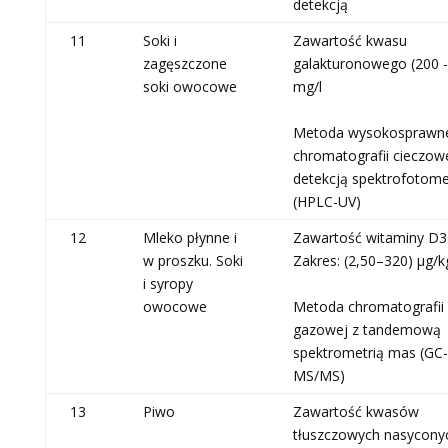
detekcją
11
Soki i
Zawartość kwasu
zagęszczone
galakturonowego (200 -
soki owocowe
mg/l
Metoda wysokosprawn
chromatografii cieczowe
detekcją spektrofotome
(HPLC-UV)
12
Mleko płynne i
Zawartość witaminy D3
w proszku. Soki
Zakres: (2,50–320) μg/k
i syropy
owocowe
Metoda chromatografii
gazowej z tandemową
spektrometrią mas (GC-
MS/MS)
13
Piwo
Zawartość kwasów
tłuszczowych nasycony