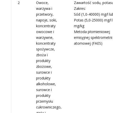
2
Owoce,
Zawartość sodu, potas
warzywa i
Zakres:
przetwory,
Sód (1,0-40000) mg/l l
napoje, soki,
Potas (5,0-25000) mg/l 
koncentraty
mg/kg
owocowe i
Metoda płomieniowej
warzywne,
emisyjnej spektrometrii
koncentraty
atomowej (FAES)
spożywcze,
zboża i
produkty
zbożowe,
surowce i
produkty
alkoholowe,
surowce i
produkty
przemysłu
cukrowniczego,
zioła i