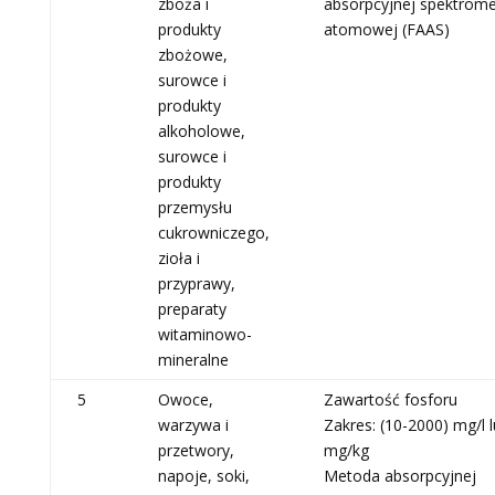
zboża i
absorpcyjnej spektromet
produkty
atomowej (FAAS)
zbożowe,
surowce i
produkty
alkoholowe,
surowce i
produkty
przemysłu
cukrowniczego,
zioła i
przyprawy,
preparaty
witaminowo-
mineralne
5
Owoce,
Zawartość fosforu
warzywa i
Zakres: (10-2000) mg/l 
przetwory,
mg/kg
napoje, soki,
Metoda absorpcyjnej