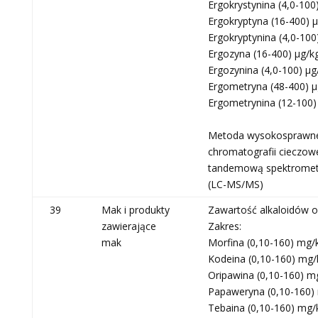
Ergokrystynina (4,0-100)
Ergokryptyna (16-400) μ
Ergokryptynina (4,0-100
Ergozyna (16-400) μg/kg
Ergozynina (4,0-100) μg
Ergometryna (48-400) μ
Ergometrynina (12-100)
Metoda wysokosprawn
chromatografii cieczowe
tandemową spektromet
(LC-MS/MS)
39
Mak i produkty
Zawartość alkaloidów 
zawierające
Zakres:
mak
Morfina (0,10-160) mg/
Kodeina (0,10-160) mg/
Oripawina (0,10-160) m
Papaweryna (0,10-160)
Tebaina (0,10-160) mg/