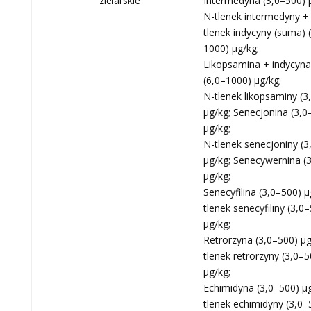
zielarskie
Intermedyna (3,0–500) 
N-tlenek intermedyny +
tlenek indycyny (suma) 
1000) μg/kg;
Likopsamina + indycyna
(6,0–1000) μg/kg;
N-tlenek likopsaminy (3
μg/kg; Senecjonina (3,0
μg/kg;
N-tlenek senecjoniny (3
μg/kg; Senecywernina (
μg/kg;
Senecyfilina (3,0–500) μ
tlenek senecyfiliny (3,0
μg/kg;
Retrorzyna (3,0–500) μg
tlenek retrorzyny (3,0–5
μg/kg;
Echimidyna (3,0–500) μg
tlenek echimidyny (3,0–