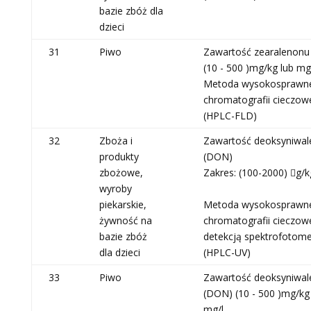
bazie zbóż dla
dzieci
31
Piwo
Zawartość zearalenonu
(10 - 500 )mg/kg lub mg
Metoda wysokosprawn
chromatografii cieczow
(HPLC-FLD)
32
Zboża i
Zawartość deoksyniwal
produkty
(DON)
zbożowe,
Zakres: (100-2000) g/k
wyroby
piekarskie,
Metoda wysokosprawn
żywność na
chromatografii cieczowe
bazie zbóż
detekcją spektrofotome
dla dzieci
(HPLC-UV)
33
Piwo
Zawartość deoksyniwal
(DON) (10 - 500 )mg/kg
mg/l