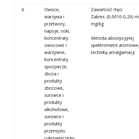
6
Owoce,
Zawartość rtęci
warzywa i
Zakres: (0,0010-0,20) mg
przetwory,
mg/kg
napoje, soki,
koncentraty
Metoda absorpcyjnej
owocowe i
spektrometrii atomowej
warzywne,
techniką amalgamacji
koncentraty
spożywcze,
zboża i
produkty
zbożowe,
surowce i
produkty
alkoholowe,
surowce i
produkty
przemysłu
cukrowniczego,