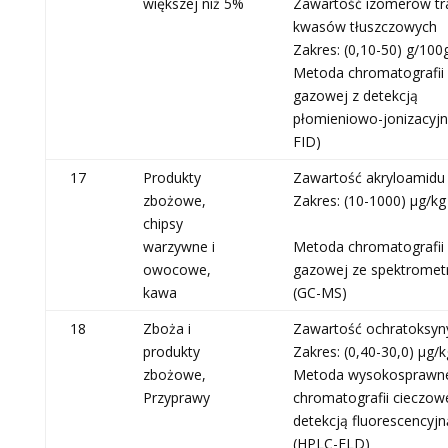
większej niż 5%
Zawartość izomerów tr
kwasów tłuszczowych
Zakres: (0,10-50) g/100
Metoda chromatografii
gazowej z detekcją
płomieniowo-jonizacyjn
FID)
17
Produkty
Zawartość akryloamidu
zbożowe,
Zakres: (10-1000) μg/kg
chipsy
warzywne i
Metoda chromatografii
owocowe,
gazowej ze spektromet
kawa
(GC-MS)
18
Zboża i
Zawartość ochratoksyn
produkty
Zakres: (0,40-30,0) μg/k
zbożowe,
Metoda wysokosprawn
Przyprawy
chromatografii cieczowe
detekcją fluorescencyjn
(HPLC-FLD)