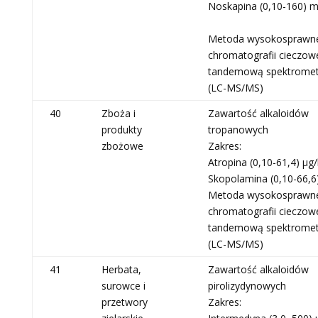
Noskapina (0,10-160) 
Metoda wysokosprawn
chromatografii cieczowe
tandemową spektromet
(LC-MS/MS)
40
Zboża i
Zawartość alkaloidów
produkty
tropanowych
zbożowe
Zakres:
Atropina (0,10-61,4) μg/
Skopolamina (0,10-66,6
Metoda wysokosprawn
chromatografii cieczowe
tandemową spektromet
(LC-MS/MS)
41
Herbata,
Zawartość alkaloidów
surowce i
pirolizydynowych
przetwory
Zakres: