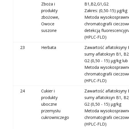
Zboża i
B1,B2,G1,G2
produkty
Zakres: (0,50-15) μg/kg
zbożowe,
Metoda wysokosprawn
Owoce
chromatografii cieczowe
suszone
detekcją fluorescencyjn
(HPLC-FLD)
23
Herbata
Zawartość aflatoksyny B
sumy aflatoksyn B1, B2,
G2 (0,50 - 15) µg/kg lub 
Metoda wysokosprawn
chromatografii cieczow
(HPLC-FLD)
24
Cukier i
Zawartość aflatoksyny B
produkty
sumy aflatoksyn B1, B2,
uboczne
G2 (0,50 - 15) µg/kg
przemysłu
Metoda wysokosprawn
cukrowniczego
chromatografii cieczow
(HPLC-FLD)