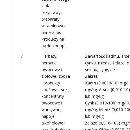
zioła i
przyprawy,
preparaty
witaminowo-
mineralne.
Produkty na
bazie konopi.
7
Herbaty,
Zawartość kadmu, arse
herbatki
cynku, miedzi, żelaza, o
owocowe i
selenu, cyny, niklu
ziołowe, zboża
Zakres:
i produkty
Kadm (0,0010-10) mg/l 
zbożowe, soki,
mg/kg; Arsen (0,010-10)
koncentraty
lub mg/kg;
owocowe i
Cynk (0,010-100) mg/l l
warzywne,
mg/kg; Miedź (0,010-10
napoje
lub mg/kg;
alkoholowe i
Żelazo (0,010-100) mg/l
bezalkoholowe,
mg/kg; Ołów (0,0010–10