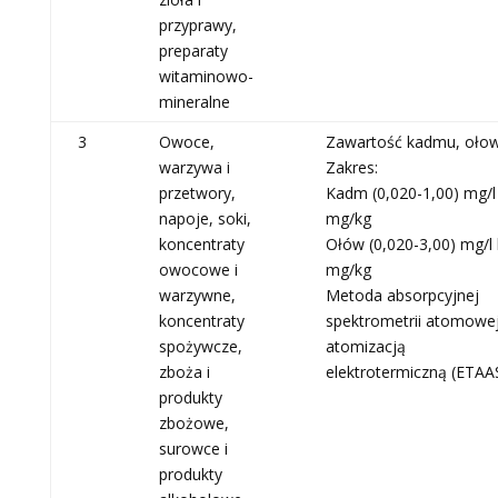
przyprawy,
preparaty
witaminowo-
mineralne
3
Owoce,
Zawartość kadmu, ołow
warzywa i
Zakres:
przetwory,
Kadm (0,020-1,00) mg/l
napoje, soki,
mg/kg
koncentraty
Ołów (0,020-3,00) mg/l 
owocowe i
mg/kg
warzywne,
Metoda absorpcyjnej
koncentraty
spektrometrii atomowej
spożywcze,
atomizacją
zboża i
elektrotermiczną (ETAA
produkty
zbożowe,
surowce i
produkty