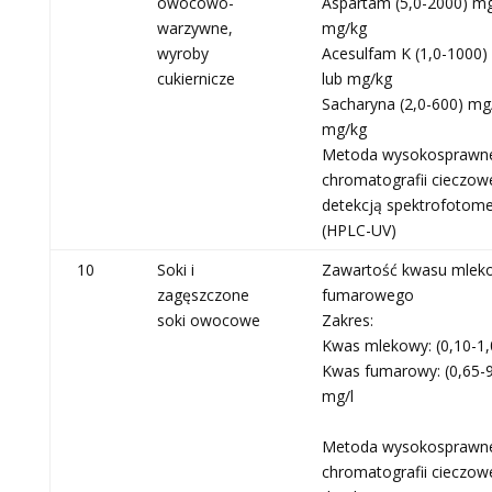
owocowo-
Aspartam (5,0-2000) mg
warzywne,
mg/kg
wyroby
Acesulfam K (1,0-1000)
cukiernicze
lub mg/kg
Sacharyna (2,0-600) mg/
mg/kg
Metoda wysokosprawn
chromatografii cieczowe
detekcją spektrofotome
(HPLC-UV)
10
Soki i
Zawartość kwasu mlek
zagęszczone
fumarowego
soki owocowe
Zakres:
Kwas mlekowy: (0,10-1,0
Kwas fumarowy: (0,65-9
mg/l
Metoda wysokosprawn
chromatografii cieczowe