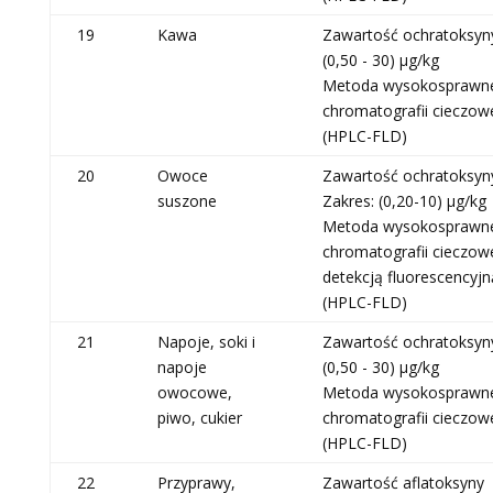
19
Kawa
Zawartość ochratoksyn
(0,50 - 30) µg/kg
Metoda wysokosprawn
chromatografii cieczow
(HPLC-FLD)
20
Owoce
Zawartość ochratoksyn
suszone
Zakres: (0,20-10) μg/kg
Metoda wysokosprawn
chromatografii cieczowe
detekcją fluorescencyjn
(HPLC-FLD)
21
Napoje, soki i
Zawartość ochratoksyn
napoje
(0,50 - 30) µg/kg
owocowe,
Metoda wysokosprawn
piwo, cukier
chromatografii cieczow
(HPLC-FLD)
22
Przyprawy,
Zawartość aflatoksyny