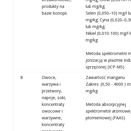
produkty na
lub mg/kg;
bazie konopii.
Selen (0,050–10) mg/l l
mg/kg; Cyna (0,020–0,3
lub mg/kg;
Nikiel (0,010-100) mg/l 
mg/kg
Metoda spektrometrii 
jonizacją w plazmie ind
sprzężonej (ICP-MS)
8
Owoce,
Zawartość manganu
warzywa i
Zakres: (0,50 - 4000 ) m
przetwory,
mg/kg
napoje, soki,
koncentraty
Metoda absorpcyjnej
owocowe i
spektrometrii atomowe
warzywne,
płomieniowej (FAAS)
koncentraty