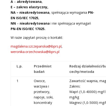
A
–
akredytowana
,
E – zakres elastyczny,
NA –
nieakredytowana
, spełniająca wymagania
PN-
EN ISO/IEC 17025
,
NN
–
nieakredytowana
i nie spełniająca wymagań
PN-EN ISO/IEC 17025.
W razie zapytań proszę o kontakt:
magdalena.szczepanska@ibprs.pl
,
weronika.orzechowska@ibprs.pl
L.p.
Przedmiot
Rodzaj działalności/
badań
cechy/metoda
1
Owoce,
Zawartość wapnia, ma
warzywa i
Zakres:
przetwory,
Wapń (1,0-40000) mg/l 
napoje, soki,
mg/kg
koncentraty
Magnez (1,0-5000) mg/l