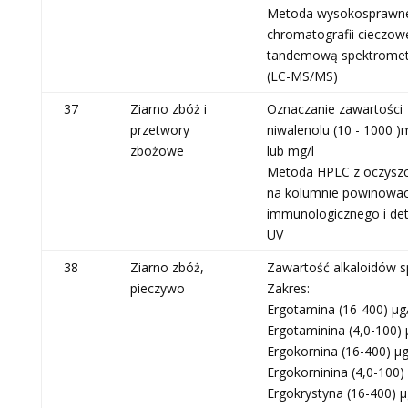
Metoda wysokosprawn
chromatografii cieczowe
tandemową spektromet
(LC-MS/MS)
37
Ziarno zbóż i
Oznaczanie zawartości
przetwory
niwalenolu (10 - 1000 )
zbożowe
lub mg/l
Metoda HPLC z oczysz
na kolumnie powinowa
immunologicznego i det
UV
38
Ziarno zbóż,
Zawartość alkaloidów s
pieczywo
Zakres:
Ergotamina (16-400) μg
Ergotaminina (4,0-100) 
Ergokornina (16-400) μg
Ergokorninina (4,0-100) 
Ergokrystyna (16-400) μ