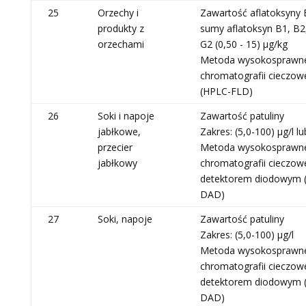
25
Orzechy i
Zawartość aflatoksyny B
produkty z
sumy aflatoksyn B1, B2,
orzechami
G2 (0,50 - 15) µg/kg
Metoda wysokosprawn
chromatografii cieczow
(HPLC-FLD)
26
Soki i napoje
Zawartość patuliny
jabłkowe,
Zakres: (5,0-100) μg/l l
przecier
Metoda wysokosprawn
jabłkowy
chromatografii cieczowe
detektorem diodowym 
DAD)
27
Soki, napoje
Zawartość patuliny
Zakres: (5,0-100) μg/l
Metoda wysokosprawn
chromatografii cieczowe
detektorem diodowym 
DAD)