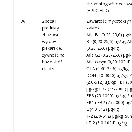
chromatografii cieczow
(HPLC-FLD)
36
Zboża i
Zawartość mykotoksyn
produkty
Zakres:
zbożowe,
Afla B1 (0,20-25,6) μg/k
wyroby
B2 (0,20-25,6) μg/kg; Af
piekarskie,
(0,20-25,6) μg/kg;
żywność na
Afla G2 (0,20-25,6) μg/
bazie zbóż
Aflatoksyn (0,80-102,4) 
dla dzieci
OTA (0,40-25,6) μg/kg;
DON (20-3000) μg/kg; 
(2,0-512) μg/kg; FB1 (5
μg/kg; FB2 (25-2000) μg
FB3 (25-1000) μg/kg; S
FB1 i FB2 (75-5000) μg/
2 (4,0-512) μg/kg;
T-2 (2,0-512) μg/kg; S
i T-2 (6,0-1024) μg/kg