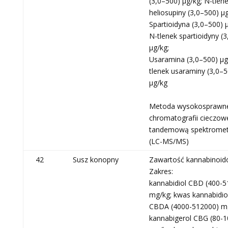
(3,0–500) μg/kg; N-tlen
heliosupiny (3,0–500) μg
Spartioidyna (3,0–500) 
N-tlenek spartioidyny (
μg/kg;
Usaramina (3,0–500) μg
tlenek usaraminy (3,0–5
μg/kg
Metoda wysokosprawn
chromatografii cieczowe
tandemową spektromet
(LC-MS/MS)
42
Susz konopny
Zawartość kannabinoi
Zakres:
kannabidiol CBD (400-5
mg/kg; kwas kannabidi
CBDA (4000-512000) m
kannabigerol CBG (80-1