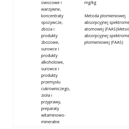
owocowe i
mg/kg
warzywne,
koncentraty
Metoda płomieniowej
spożywcze,
absorpcyjnej spektromet
zboża i
atomowej (FAAS)Meto
produkty
absorpcyjnej spektromet
zbożowe,
płomieniowej (FAAS)
surowce i
produkty
alkoholowe,
surowce i
produkty
przemysłu
cukrowniczego,
zioła i
przyprawy,
preparaty
witaminowo-
mineralne