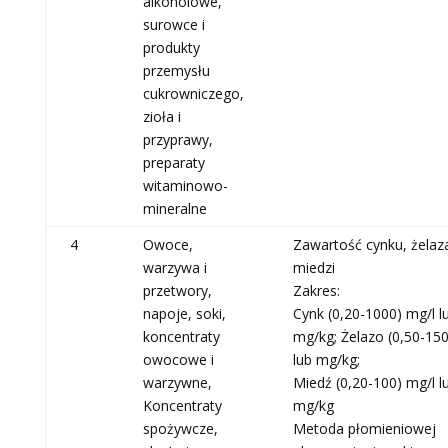
alkoholowe,
surowce i
produkty
przemysłu
cukrowniczego,
zioła i
przyprawy,
preparaty
witaminowo-
mineralne
4
Owoce,
Zawartość cynku, żelaz
warzywa i
miedzi
przetwory,
Zakres:
napoje, soki,
Cynk (0,20-1000) mg/l l
koncentraty
mg/kg; Żelazo (0,50-150
owocowe i
lub mg/kg;
warzywne,
Miedź (0,20-100) mg/l l
Koncentraty
mg/kg
spożywcze,
Metoda płomieniowej