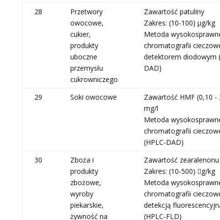
28
Przetwory
Zawartość patuliny
owocowe,
Zakres: (10-100) μg/kg
cukier,
Metoda wysokosprawn
produkty
chromatografii cieczowe
uboczne
detektorem diodowym 
przemysłu
DAD)
cukrowniczego
29
Soki owocowe
Zawartość HMF (0,10 - 
mg/l
Metoda wysokosprawn
chromatografii cieczow
(HPLC-DAD)
30
Zboża i
Zawartość zearalenonu
produkty
Zakres: (10-500) g/kg
zbożowe,
Metoda wysokosprawn
wyroby
chromatografii cieczowe
piekarskie,
detekcją fluorescencyjn
żywność na
(HPLC-FLD)