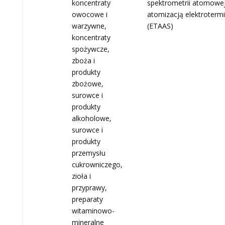
koncentraty
spektrometrii atomowej
owocowe i
atomizacją elektroterm
warzywne,
(ETAAS)
koncentraty
spożywcze,
zboża i
produkty
zbożowe,
surowce i
produkty
alkoholowe,
surowce i
produkty
przemysłu
cukrowniczego,
zioła i
przyprawy,
preparaty
witaminowo-
mineralne