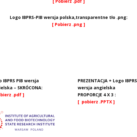
[ Pobierz .pdf ]
Logo IBPRS-PIB wersja polska,transparentne tło .png:
[ Pobierz .png ]
 IBPRS PIB wersja
PREZENTACJA + Logo IBPRS
ielska – SKRÓCONA:
wersja angielska
bierz .pdf ]
PROPORCJE 4 X 3 :
[ pobierz .PPTX ]