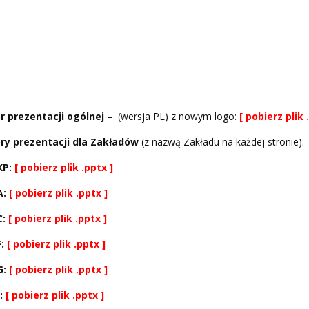
r prezentacji
ogólnej
– (wersja PL) z nowym logo:
[ pobierz plik 
ry prezentacji dla Zakładów
(z nazwą Zakładu na każdej stronie):
KP:
[ pobierz plik .pptx ]
A:
[ pobierz plik .pptx ]
C:
[ pobierz plik .pptx ]
F:
[ pobierz plik .pptx ]
G:
[ pobierz plik .pptx ]
J:
[ pobierz plik .pptx ]