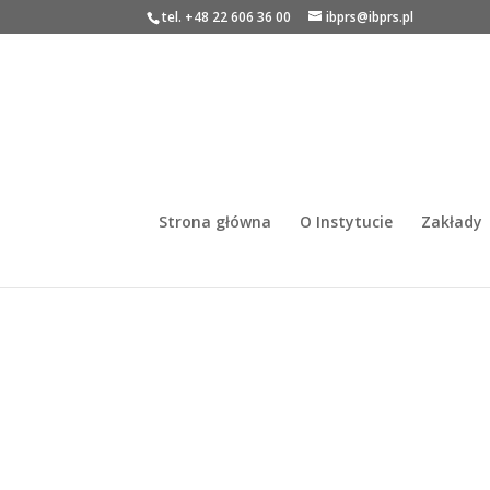
tel. +48 22 606 36 00
ibprs@ibprs.pl
Strona główna
O Instytucie
Zakłady