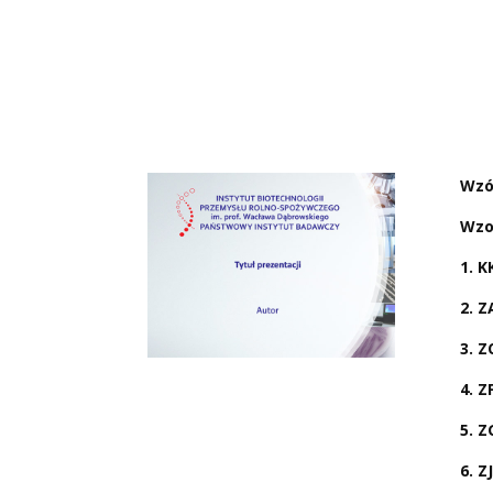
Wzó
Wzo
1. K
2. Z
3. Z
4. Z
5. Z
6. Z